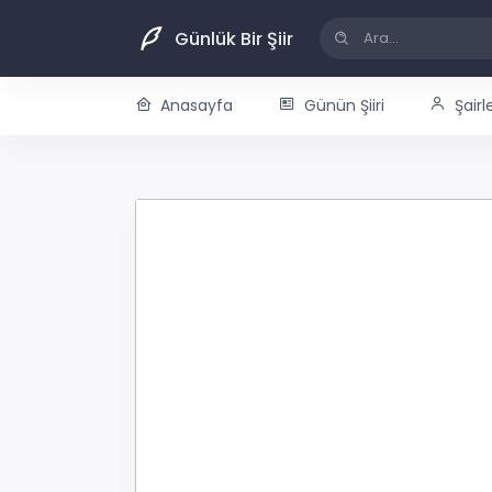
Günlük Bir Şiir
Anasayfa
Günün Şiiri
Şairl