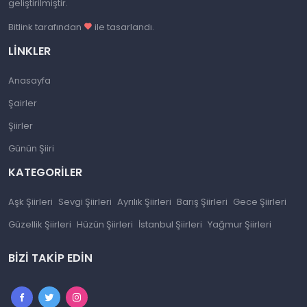
geliştirilmiştir.
Bitlink tarafından
ile tasarlandı.
LINKLER
Anasayfa
Şairler
Şiirler
Günün Şiiri
KATEGORILER
Aşk Şiirleri
Sevgi Şiirleri
Ayrılık Şiirleri
Barış Şiirleri
Gece Şiirleri
Güzellik Şiirleri
Hüzün Şiirleri
İstanbul Şiirleri
Yağmur Şiirleri
BIZI TAKIP EDIN